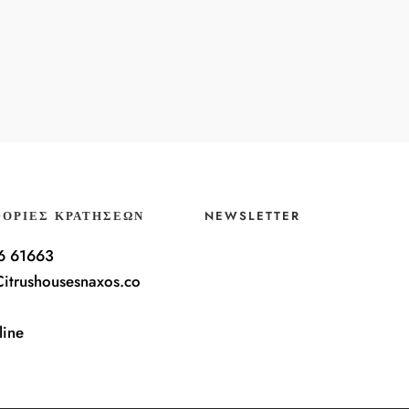
ΟΡΊΕΣ ΚΡΑΤΉΣΕΩΝ
NEWSLETTER
6 61663
itrushousesnaxos.co
line